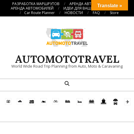
Перейти
РАЗРАБОТКА МАРШРУТОВ
АРЕНДА АВТОКЕМПЕРОВ
Translate »
АРЕНДА АВТОМОБИЛЕЙ
ИДЕИ ДЛЯ ВАШИХ ПУТЕШЕСТВИЙ
к
Car Route Planner
НОВОСТИ
FAQ
Store
содержимому
AUTOMOTOTRAVEL
World Wide Road Trip Planning from Auto, Moto & Caravaning
Поиск
Главное
навигационное
меню