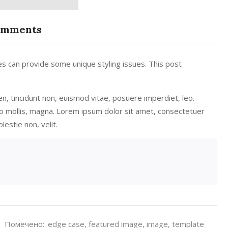
Comments
s can provide some unique styling issues. This post
ien, tincidunt non, euismod vitae, posuere imperdiet, leo.
mollis, magna. Lorem ipsum dolor sit amet, consectetuer
olestie non, velit.
Помечено:
edge case
,
featured image
,
image
,
template