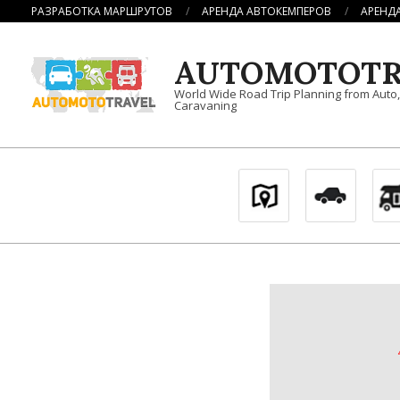
Перейти
РАЗРАБОТКА МАРШРУТОВ
АРЕНДА АВТОКЕМПЕРОВ
АРЕНД
к
содержимому
AUTOMOTOTR
World Wide Road Trip Planning from Auto
Caravaning