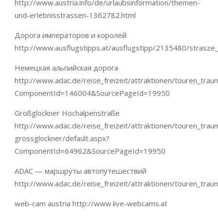
http://www.austria.info/de/urlaubsinformation/themen-
und-erlebnisstrassen-1362782.html
Дорога императоров и королей
http://www.ausflugstipps.at/ausflugstipp/2135480/strasze
Немецкая альпийская дорога
http://www.adac.de/reise_freizeit/attraktionen/touren_tra
ComponentId=146004&SourcePageId=19950
Großglockner Hochalpenstraße
http://www.adac.de/reise_freizeit/attraktionen/touren_tra
grossglockner/default.aspx?
ComponentId=64962&SourcePageId=19950
ADAC — маршруты автопутешествий
http://www.adac.de/reise_freizeit/attraktionen/touren_trau
web-cam austria http://www.live-webcams.at