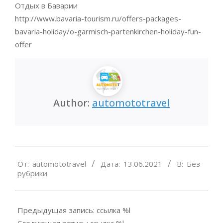
Отдых в Баварии
http://www.bavaria-tourism.ru/offers-packages-
bavaria-holiday/o-garmisch-partenkirchen-holiday-fun-
offer
Author:
automototravel
2021-
От:
automototravel
Дата:
13.06.2021
В:
Без
06-
рубрики
13
Предыдущая запись: ссылка %l