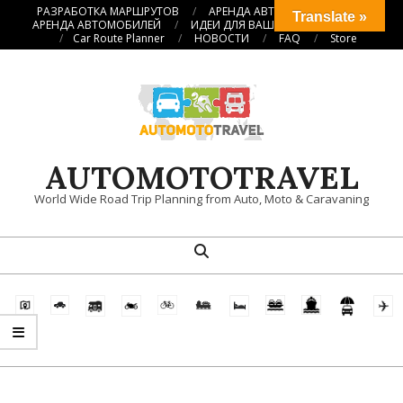
Перейти
РАЗРАБОТКА МАРШРУТОВ
АРЕНДА АВТОКЕМПЕРОВ
Translate »
АРЕНДА АВТОМОБИЛЕЙ
ИДЕИ ДЛЯ ВАШИХ ПУТЕШЕСТВИЙ
к
Car Route Planner
НОВОСТИ
FAQ
Store
содержимому
AUTOMOTOTRAVEL
World Wide Road Trip Planning from Auto, Moto & Caravaning
Поиск
Главное
навигационное
меню