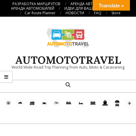
Перейти
РАЗРАБОТКА МАРШРУТОВ
АРЕНДА АВТОКЕМПЕРОВ
Translate »
АРЕНДА АВТОМОБИЛЕЙ
ИДЕИ ДЛЯ ВАШИХ ПУТЕШЕСТВИЙ
к
Car Route Planner
НОВОСТИ
FAQ
Store
содержимому
AUTOMOTOTRAVEL
World Wide Road Trip Planning from Auto, Moto & Caravaning
Поиск
Главное
навигационное
меню