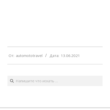
2021-
От:
automototravel
Дата:
13.06.2021
06-
13
Поиск