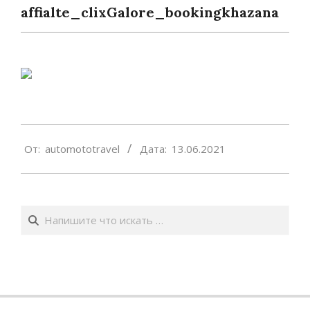
affialte_clixGalore_bookingkhazana
2021-
От:
automototravel
Дата:
13.06.2021
06-
13
Поиск