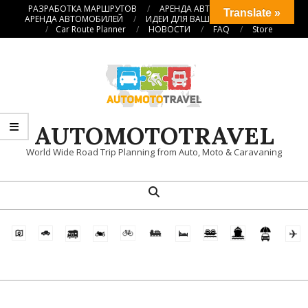
Перейти
РАЗРАБОТКА МАРШРУТОВ
АРЕНДА АВТОКЕМПЕРОВ
Translate »
АРЕНДА АВТОМОБИЛЕЙ
ИДЕИ ДЛЯ ВАШИХ ПУТЕШЕСТВИЙ
к
Car Route Planner
НОВОСТИ
FAQ
Store
содержимому
AUTOMOTOTRAVEL
World Wide Road Trip Planning from Auto, Moto & Caravaning
Поиск
Главное
навигационное
меню