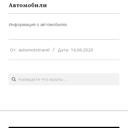
Автомобили
Информация о автомобилях
2020-
От:
automototravel
Дата:
16.06.2020
06-
16
Поиск