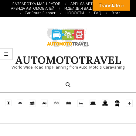
Перейти
РАЗРАБОТКА МАРШРУТОВ
АРЕНДА АВТОКЕМПЕРОВ
Translate »
АРЕНДА АВТОМОБИЛЕЙ
ИДЕИ ДЛЯ ВАШИХ ПУТЕШЕСТВИЙ
к
Car Route Planner
НОВОСТИ
FAQ
Store
содержимому
AUTOMOTOTRAVEL
World Wide Road Trip Planning from Auto, Moto & Caravaning
Поиск
Главное
навигационное
меню