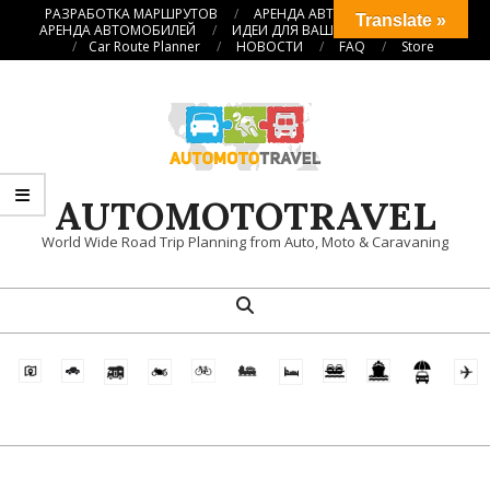
Перейти
РАЗРАБОТКА МАРШРУТОВ
АРЕНДА АВТОКЕМПЕРОВ
Translate »
АРЕНДА АВТОМОБИЛЕЙ
ИДЕИ ДЛЯ ВАШИХ ПУТЕШЕСТВИЙ
к
Car Route Planner
НОВОСТИ
FAQ
Store
содержимому
AUTOMOTOTRAVEL
World Wide Road Trip Planning from Auto, Moto & Caravaning
Поиск
Главное
навигационное
меню