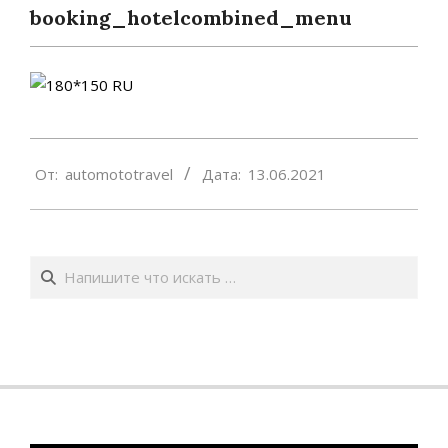
booking_hotelcombined_menu
2021-
От:
automototravel
Дата:
13.06.2021
06-
13
Поиск