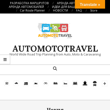
Перейти
РАЗРАБОТКА МАРШРУТОВ
АРЕНДА АВТОКЕМПЕРОВ
Translate »
АРЕНДА АВТОМОБИЛЕЙ
ИДЕИ ДЛЯ ВАШИХ ПУТЕШЕСТВИЙ
к
Car Route Planner
НОВОСТИ
FAQ
Store
содержимому
AUTOMOTOTRAVEL
World Wide Road Trip Planning from Auto, Moto & Caravaning
Поиск
Главное
навигационное
меню
Чехия