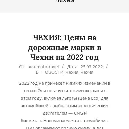
ЧЕХИЯ: Цены на
дорожные марки в
Чехии на 2022 год
2022-
От:
automototravel
Дата:
25.03.2022
В:
НОВОСТИ
,
Чехия
,
Чехия
03-
25
2022 год не принесет никаких изменений в
ценах. Они останутся такими же, как и в
этом году, включая льготы (цена Eco) для
автомобилей с выбранным экологическим
двигателем — CNG и
биометан. Напоминаем, что автомобили с
ГБО оплачивают полную сумму, а для