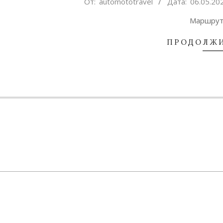
2022-
От:
automototravel
Дата:
06.05.20
05-
Маршрут 
06
ПРОДОЛЖИ