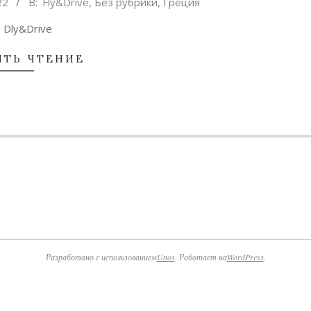
22
В:
Fly&Drive
,
Без рубрики
,
Греция
Dly&Drive
ТЬ ЧТЕНИЕ
Разработано с использованием
Unos
. Работает на
WordPress
.