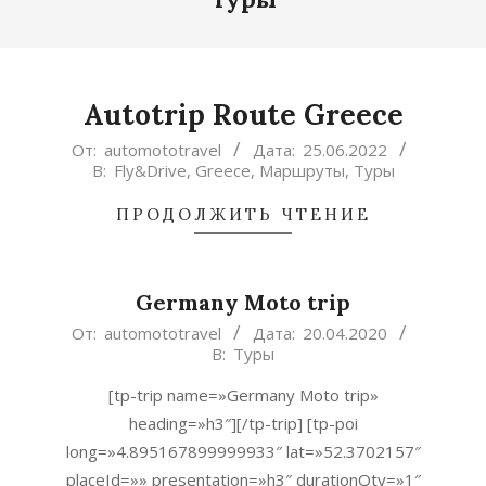
Autotrip Route Greece
2022-
От:
automototravel
Дата:
25.06.2022
В:
Fly&Drive
,
Greece
,
Маршруты
,
Туры
06-
25
ПРОДОЛЖИТЬ ЧТЕНИЕ
Germany Moto trip
2020-
От:
automototravel
Дата:
20.04.2020
В:
Туры
04-
20
[tp-trip name=»Germany Moto trip»
heading=»h3″][/tp-trip] [tp-poi
long=»4.895167899999933″ lat=»52.3702157″
placeId=»» presentation=»h3″ durationQty=»1″