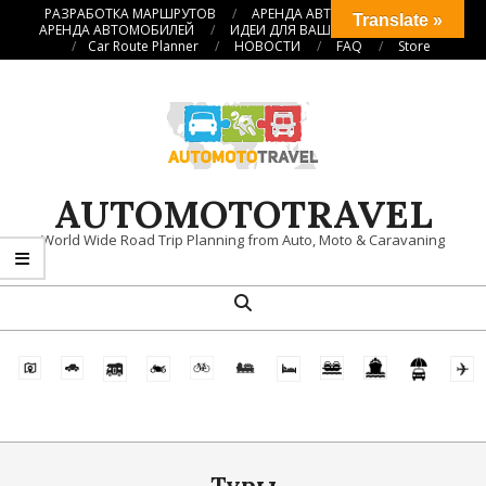
Перейти
РАЗРАБОТКА МАРШРУТОВ
АРЕНДА АВТОКЕМПЕРОВ
Translate »
АРЕНДА АВТОМОБИЛЕЙ
ИДЕИ ДЛЯ ВАШИХ ПУТЕШЕСТВИЙ
к
Car Route Planner
НОВОСТИ
FAQ
Store
содержимому
AUTOMOTOTRAVEL
World Wide Road Trip Planning from Auto, Moto & Caravaning
Поиск
Главное
навигационное
меню
Туры