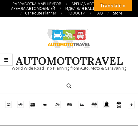
Перейти
РАЗРАБОТКА МАРШРУТОВ
АРЕНДА АВТОКЕМПЕРОВ
Translate »
АРЕНДА АВТОМОБИЛЕЙ
ИДЕИ ДЛЯ ВАШИХ ПУТЕШЕСТВИЙ
к
Car Route Planner
НОВОСТИ
FAQ
Store
содержимому
AUTOMOTOTRAVEL
World Wide Road Trip Planning from Auto, Moto & Caravaning
Поиск
Главное
навигационное
меню