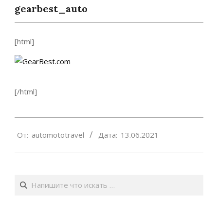
gearbest_auto
[html]
[/html]
2021-
От:
automototravel
Дата:
13.06.2021
06-
13
Поиск