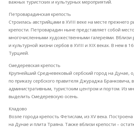
важных туристских и культурных мероприятий.
Петроварадинская крепость
Строилась австрийцами в XVIII веке на месте прежнего р
крепости. Петроварадин ныне представляет собой место
многочисленными художественными галереями. Вблизи 
и культурной жизни сербов в XVIII и XIX веках. В нем в
Турцией.
Смедеревская крепость
Крупнейший Средневековый сербский город на Дунае, од
по приказу сербского правителя Джураджа Бранковича, в
административным, туристским центром и портом. Из м
выделить Смедеревскую осень.
Кладово
Возле города крепость Фетислам, из XV века. Построена 
на Дунае и плита Траяна. Также вблизи крепости – остат