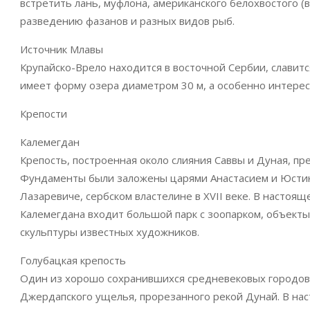
встретить лань, муфлона, американского белохвостого (в
разведению фазанов и разных видов рыб.
Источник Млавы
Крупайско-Врело находится в восточной Сербии, славит
имеет форму озера диаметром 30 м, а особенно интерес
Крепости
Калемегдан
Крепость, построенная около слияния Саввы и Дуная, пр
Фундаменты были заложены царями Анастасием и Юстини
Лазаревиче, сербском властелине в XVII веке. В настоящ
Калемегдана входит большой парк с зоопарком, объект
скульптуры известных художников.
Голубацкая крепость
Один из хорошо сохранившихся средневековых городов 
Джердапского ущелья, прорезанного рекой Дунай. В нас