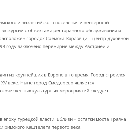
имского и византийского поселения и венгерской
 экскурсий с объектами ресторанного обслуживания и
расположен городок Сремски-Карловци – центр духовной
 1699 году заключено перемирие между Австрией и
ин из крупнейших в Европе в то время. Город строился
 XV веке. Ныне город Смедерево является
ногочисленных культурных мероприятий следует
в эпоху турецкой власти. Вблизи – остатки моста Траяна
ки римского Каштелета первого века.