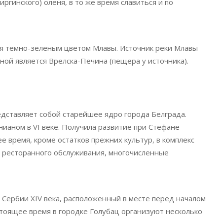
иргинского) оленя, в то же время славиться и по
ся темно-зеленым цветом Млавы. Источник реки Млавы
ной является Врелска-Печина (пещера у источника).
едставляет собой старейшее ядро города Белграда.
аном в VI веке. Получила развитие при Стефане
ее время, кроме остатков прежних культур, в комплекс
ы ресторанного обслуживания, многочисленные
Сербии XIV века, расположенный в месте перед началом
тоящее время в городке Голубац организуют несколько