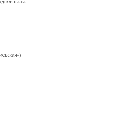
здной визы:
Киевская»)