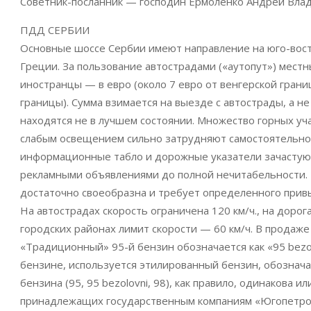
Советник-посланник — господин Ермоленко Андрей Вла
ПДД СЕРБИИ
Основные шоссе Сербии имеют направление на юго-вост
Греции. За пользование автострадами («аутопут») мест
иностранцы — в евро (около 7 евро от венгерской грани
границы). Сумма взимается на выезде с автострады, а н
находятся не в лучшем состоянии. Множество горных уч
слабым освещением сильно затрудняют самостоятельно
информационные табло и дорожные указатели зачастую 
рекламными объявлениями до полной нечитабельности.
достаточно своеобразна и требует определенного прив
На автострадах скорость ограничена 120 км/ч., на дорогах
городских районах лимит скорости — 60 км/ч. В продаже 
«Традиционный» 95-й бензин обозначается как «95 bezo
бензине, используется этилированный бензин, обознача
бензина (95, 95 bezolovni, 98), как правило, одинакова и
принадлежащих государственным компаниям «Югопетро