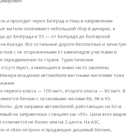
димирович
ок и проходят через Белград и Ниш в направлении
ные жители оплачивают небольшой сбор в динарах, а
цы до Белграда и 35 — от Белграда до болгарской
е на въезде. Все остальные дороги бесплатные и зачастую
астков с не огороженными от камнепадов участками и
е передвижение по стране. Туристические
отсутствуют, а имеющиеся знаки часто заклеены
 Манера вождения автомобиля местными жителями тоже
ыкания.
 первого класса — 100 км/ч., второго класса — 80 км/ч. В
имеется бензин с октановыми числами 86, 98 и 95.
lovni». Для заправки автомобилей, работающих на 92-м
емый на заправочных станциях как «95». Цена всех видов
ли отличается не более чем на 2 цента. На АЗС,
л» и «Бео-петрол» и продающих дешевый бензин,