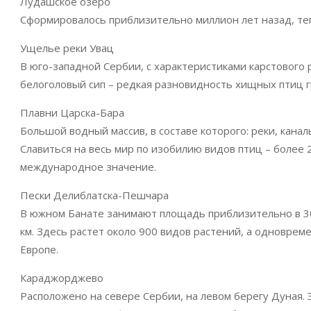
Лудашское озеро
Сформировалось приблизительно миллион лет назад, теп
Ущелье реки Увац
В юго-западной Сербии, с характеристиками карстового
белоголовый сип – редкая разновидность хищных птиц г
Плавни Царска-Бара
Большой водный массив, в составе которого: реки, кана
Славиться на весь мир по изобилию видов птиц – более
международное значение.
Пески Делиблатска-Пешчара
В южном Банате занимают площадь приблизительно в 30
км. Здесь растет около 900 видов растений, а одноврем
Европе.
Караджорджево
Расположено на севере Сербии, на левом берегу Дуная. 