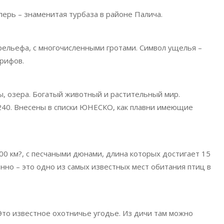
ерь – знаменитая турбаза в районе Палича.
 рельефа, с многочисленными гротами. Символ ущелья –
рифов.
лы, озера. Богатый животный и растительный мир.
 240. Внесены в списки ЮНЕСКО, как плавни имеющие
0 км?, с песчаными дюнами, длина которых достигает 15
енно – это одно из самых известных мест обитания птиц в
Это известное охотничье угодье. Из дичи там можно