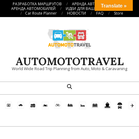
Перейти
РАЗРАБОТКА МАРШРУТОВ
АРЕНДА АВТОКЕМПЕРОВ
Translate »
АРЕНДА АВТОМОБИЛЕЙ
ИДЕИ ДЛЯ ВАШИХ ПУТЕШЕСТВИЙ
к
Car Route Planner
НОВОСТИ
FAQ
Store
содержимому
AUTOMOTOTRAVEL
World Wide Road Trip Planning from Auto, Moto & Caravaning
Поиск
Главное
навигационное
меню