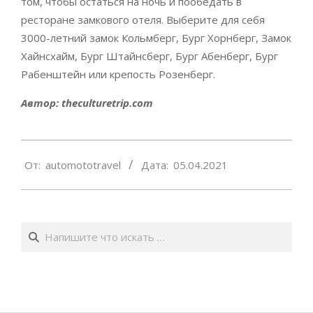
том, чтобы остаться на ночь и пообедать в
ресторане замкового отеля. Выберите для себя
3000-летний замок Кольмберг, Бург Хорнберг, Замок
Хайнсхайм, Бург Штайнсберг, Бург Абенберг, Бург
Рабенштейн или крепость Розенберг.
Автор: theculturetrip.com
2021-
От:
automototravel
Дата:
05.04.2021
04-
05
Поиск