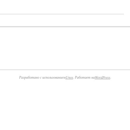
Разработано с использованием
Unos
. Работает на
WordPress
.