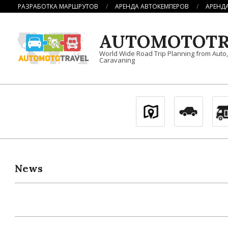
Перейти
РАЗРАБОТКА МАРШРУТОВ
АРЕНДА АВТОКЕМПЕРОВ
АРЕНД
к
содержимому
AUTOMOTOTR
World Wide Road Trip Planning from Auto
Caravaning
News
2020-