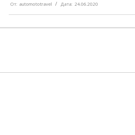
От:
automototravel
Дата:
24.06.2020
06-
24