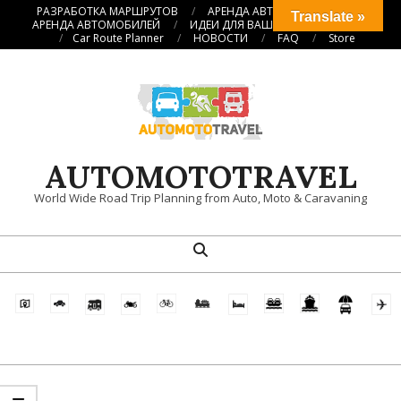
Перейти
РАЗРАБОТКА МАРШРУТОВ
АРЕНДА АВТОКЕМПЕРОВ
Translate »
АРЕНДА АВТОМОБИЛЕЙ
ИДЕИ ДЛЯ ВАШИХ ПУТЕШЕСТВИЙ
к
Car Route Planner
НОВОСТИ
FAQ
Store
содержимому
AUTOMOTOTRAVEL
World Wide Road Trip Planning from Auto, Moto & Caravaning
Поиск
Главное
навигационное
меню