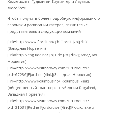
Хеллесюльт, Гудванген-Каупангер и Лауввик-
Люсеботн.
Чтобы получить более подробную информацию о
паромах и расписании катеров, свяжитесь с
представителями следующих компаний:
[link=http://www.fjord1.no/][b]Fjord1 [/b][/link]
(Западная Норвегия)
[link=http://eng.tide.no/][b]Tide [/b][/link](Западная
Норвегия)
[link=http://www.visitnorway.com/ru/Product/?
pid=67236]Fjordline [/link](Западная Норвегия)
[link=http://www.kolumbus.no/]Kolumbus [/link]
(общественный транспорт в губернии Rogaland,
Западная Норвегия)
[link=http://www.visitnorway.com/ru/Product/?
pid=31531]Rødne Fjordcruise [/link](Рюфюльке и