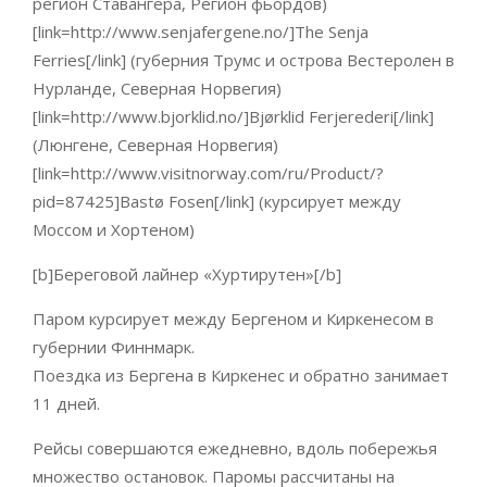
регион Ставангера, Регион фьордов)
[link=http://www.senjafergene.no/]The Senja
Ferries[/link] (губерния Трумс и острова Вестеролен в
Нурланде, Северная Норвегия)
[link=http://www.bjorklid.no/]Bjørklid Ferjerederi[/link]
(Люнгене, Северная Норвегия)
[link=http://www.visitnorway.com/ru/Product/?
pid=87425]Bastø Fosen[/link] (курсирует между
Моссом и Хортеном)
[b]Береговой лайнер «Хуртирутен»[/b]
Паром курсирует между Бергеном и Киркенесом в
губернии Финнмарк.
Поездка из Бергена в Киркенес и обратно занимает
11 дней.
Рейсы совершаются ежедневно, вдоль побережья
множество остановок. Паромы рассчитаны на