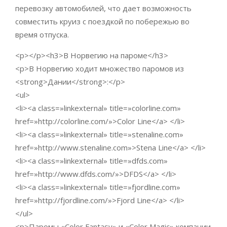
перевозку автомобилей, что дает возможность
совместить круиз с поездкой по побережью во
время отпуска.
<p></p><h3>В Норвегию на пароме</h3>
<p>В Норвегию ходит множество паромов из
<strong>Дании</strong>:</p>
<ul>
<li><a class=»linkexternal» title=»colorline.com»
href=»http://colorline.com/»>Color Line</a> </li>
<li><a class=»linkexternal» title=»stenaline.com»
href=»http://www.stenaline.com»>Stena Line</a> </li>
<li><a class=»linkexternal» title=»dfds.com»
href=»http://www.dfds.com/»>DFDS</a> </li>
<li><a class=»linkexternal» title=»fjordline.com»
href=»http://fjordline.com/»>Fjord Line</a> </li>
</ul>
<p>Паромы «Color Fantasy» и «Color Magic» компании