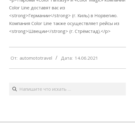
Color Line доставят вас из
<strong>Германии</strong> (г. Киль) в Норвегию.
Компания Color Line также осуществляет рейсы из
<strong>Швеции</strong> (г. Стрёмстад).</p>
2021-
От:
automototravel
Дата:
14.06.2021
06-
14
Поиск