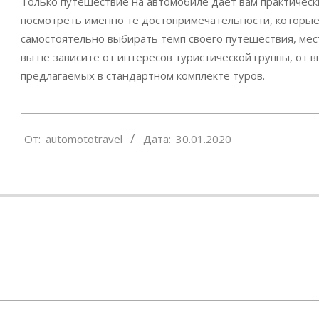
Только путешествие на автомобиле дает вам практичес
посмотреть именно те достопримечательности, которые
самостоятельно выбирать темп своего путешествия, мес
вы не зависите от интересов туристической группы, от
предлагаемых в стандартном комплекте туров.
2020-
От:
automototravel
Дата:
30.01.2020
01-
30