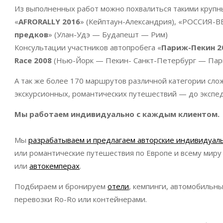
Из выполненных работ можно похвалиться такими крупны
«
AFRORALLY 2016
» (Кейптаун-Александрия), «РОССИЯ-В
предков
» (Улан-Удэ — Будапешт — Рим)
Консультации участников автопробега «
Париж-Пекин 2
Race 2008
(Нью-Йорк — Пекин- Санкт-Петербург — Пар
А так же более 170 маршрутов различной категории слож
экскурсионных, романтических путешествий — до экспе
Мы работаем индивидуально с каждым клиентом.
Мы
разрабатываем и предлагаем авторские индивидуа
или романтические путешествия по Европе и всему мир
или
автокемперах
.
Подбираем и бронируем
отели
, кемпинги, автомобильны
перевозки Ro-Ro или контейнерами.