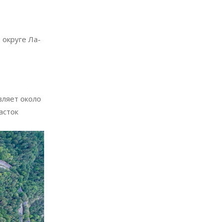
 округе Ла-
вляет около
асток