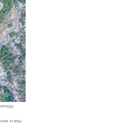
репаду
ючая этапы