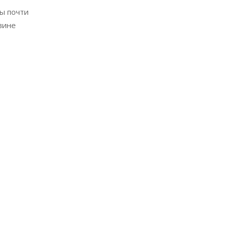
ы почти
вине