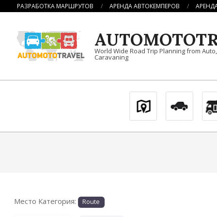
Перейти
РАЗРАБОТКА МАРШРУТОВ
АРЕНДА АВТОКЕМПЕРОВ
АРЕНД
к
содержимому
AUTOMOTOTR
World Wide Road Trip Planning from Auto
Caravaning
Место Категория:
Route