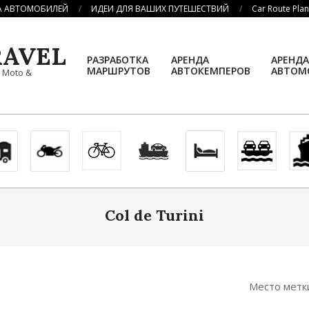
А АВТОМОБИЛЕЙ
ИДЕИ ДЛЯ ВАШИХ ПУТЕШЕСТВИЙ
Car Route Pla
AVEL
РАЗРАБОТКА
АРЕНДА
АРЕНДА
МАРШРУТОВ
АВТОКЕМПЕРОВ
АВТОМ
, Moto &
Col de Turini
Место метк