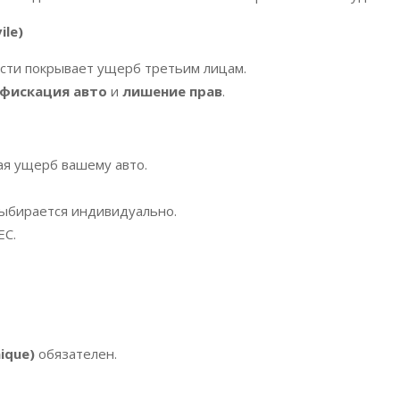
ile)
сти покрывает ущерб третьим лицам.
фискация авто
и
лишение прав
.
ая ущерб вашему авто.
ыбирается индивидуально.
ЕС.
ique)
обязателен.