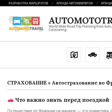
Перейти
РАЗРАБОТКА МАРШРУТОВ
АРЕНДА АВТОКЕМПЕРОВ
АРЕНД
к
содержимому
AUTOMOTOTR
World Wide Road Trip Planning from Auto
Caravaning
СТРАХОВАНИЕ »
Автострахование во 
Что важно знать перед поездкой
Путешествие по Франции на машине — это романтика, св