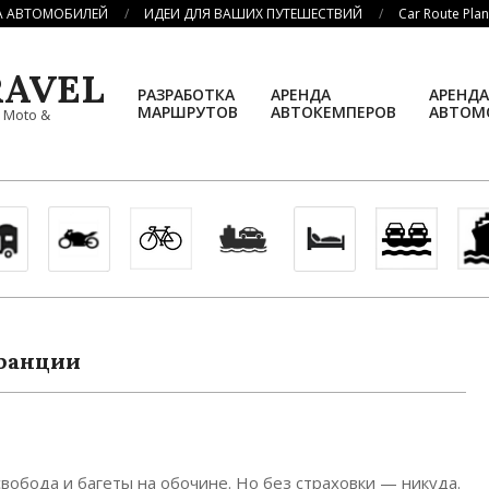
А АВТОМОБИЛЕЙ
ИДЕИ ДЛЯ ВАШИХ ПУТЕШЕСТВИЙ
Car Route Pla
AVEL
РАЗРАБОТКА
АРЕНДА
АРЕНДА
МАРШРУТОВ
АВТОКЕМПЕРОВ
АВТОМ
, Moto &
Франции
обода и багеты на обочине. Но без страховки — никуда.