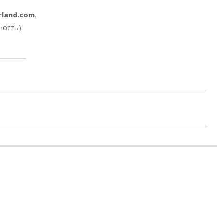
rland.com
.
ность).