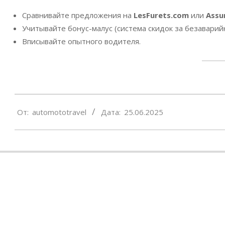
Сравнивайте предложения на
LesFurets.com
или
Assu
Учитывайте бонус-малус (система скидок за безаварий
Вписывайте опытного водителя.
2025-
От:
automototravel
Дата:
25.06.2025
06-
25