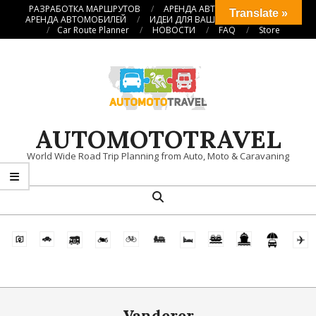
Перейти
РАЗРАБОТКА МАРШРУТОВ
АРЕНДА АВТОКЕМПЕРОВ
Translate »
АРЕНДА АВТОМОБИЛЕЙ
ИДЕИ ДЛЯ ВАШИХ ПУТЕШЕСТВИЙ
к
Car Route Planner
НОВОСТИ
FAQ
Store
содержимому
AUTOMOTOTRAVEL
World Wide Road Trip Planning from Auto, Moto & Caravaning
Поиск
Главное
навигационное
меню
Vanderer