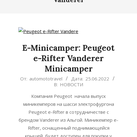
E-Minicamper: Peugeot
e-Rifter Vanderer
Minicamper
2022-
От:
automototravel
Дата:
25.06.2022
В:
НОВОСТИ
06-
25
Компания Peugeot начала выпуск
миникемперов на шасси электрофургона
Peugeot e-Rifter в сотрудничестве с
брендом Vanderer из Альгой. Миникемпер e-
Rifter, оснащенный поднимающейся
крышей, будет доступен для покупки у