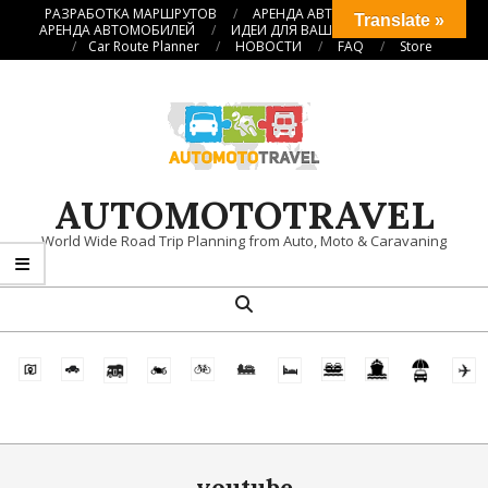
Перейти
РАЗРАБОТКА МАРШРУТОВ
АРЕНДА АВТОКЕМПЕРОВ
Translate »
АРЕНДА АВТОМОБИЛЕЙ
ИДЕИ ДЛЯ ВАШИХ ПУТЕШЕСТВИЙ
к
Car Route Planner
НОВОСТИ
FAQ
Store
содержимому
AUTOMOTOTRAVEL
World Wide Road Trip Planning from Auto, Moto & Caravaning
Поиск
Главное
навигационное
меню
youtube