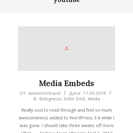
Media Embeds
2018-
От:
automototravel
Дата:
17.09.2018
В:
Bolognese
,
Dolor Emit
,
Media
09-
17
Really cool to read through and find so much
awesomeness added to WordPress 3.6 while I
was gone. I should take three weeks off more