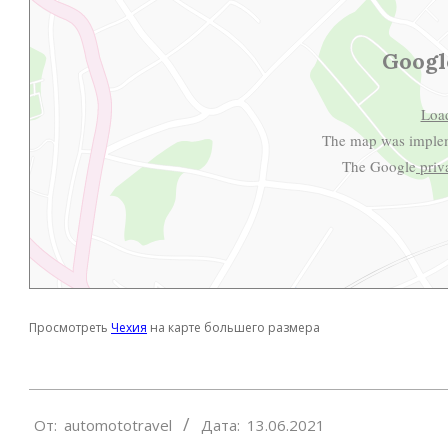
Googl
Loa
The map was imple
The Google
priv
Просмотреть
Чехия
на карте большего размера
2021-
От:
automototravel
Дата:
13.06.2021
06-