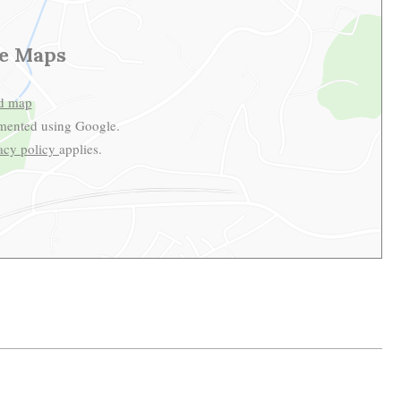
e Maps
d map
mented using Google.
acy policy
applies.