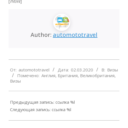
[/html]
Author:
automototravel
2020-
От:
automototravel
Дата:
02.03.2020
В:
Визы
03-
Помечено:
Англия
,
Британия
,
Великобритания
,
02
Визы
Предыдущая запись: ссылка %l
Следующая запись: ссылка %l