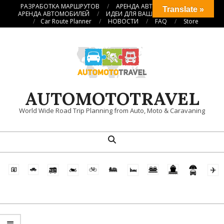
Перейти
РАЗРАБОТКА МАРШРУТОВ
АРЕНДА АВТОКЕМПЕРОВ
Translate »
АРЕНДА АВТОМОБИЛЕЙ
ИДЕИ ДЛЯ ВАШИХ ПУТЕШЕСТВИЙ
к
Car Route Planner
НОВОСТИ
FAQ
Store
содержимому
AUTOMOTOTRAVEL
World Wide Road Trip Planning from Auto, Moto & Caravaning
Поиск
Главное
навигационное
меню