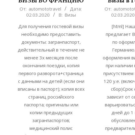
ВИЗЫ ВО ФРАНЦИЮ
Визы в 
2020-
2020-
От:
automototravel
Дата:
От:
automotot
02.03.2020
В:
Визы
02.03.2020
03-
03-
02
02
Для получения гостевой визы
[html] На
необходимо предоставить
предлагает В
документы: загранпаспорт,
по оформл
действительный в течение не
Германию.
менее 3х месяцев после
оформления в
окончания поездки, копия
при наличии 
первого разворота+страница
присутствием 
с данными на детей (если они
120 у.е. (вкл
вписаны в паспорт); копия всех
сбор)Срок
страниц российского
зависит от 
паспорта; оригиналы или
варьироватьс
копии предыдущих
дней до 1
загранпаспортов;
обусловле
медицинский полис
предваритель