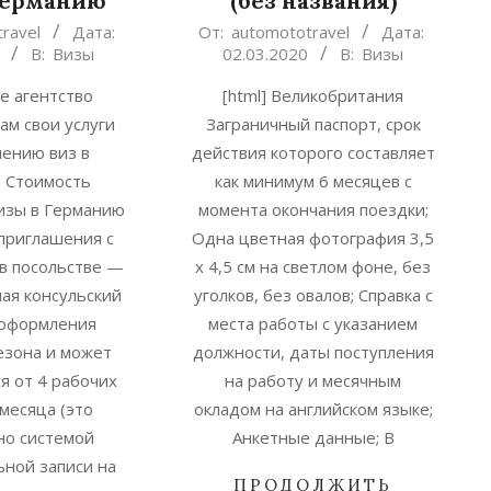
Германию
(без названия)
2020-
ravel
Дата:
От:
automototravel
Дата:
В:
Визы
02.03.2020
В:
Визы
03-
02
ше агентство
[html] Великобритания
ам свои услуги
Заграничный паспорт, срок
ению виз в
действия которого составляет
 Стоимость
как минимум 6 месяцев с
изы в Германию
момента окончания поездки;
приглашения с
Одна цветная фотография 3,5
в посольстве —
х 4,5 см на светлом фоне, без
ючая консульский
уголков, без овалов; Справка с
 оформления
места работы с указанием
сезона и может
должности, даты поступления
я от 4 рабочих
на работу и месячным
 месяца (это
окладом на английском языке;
но системой
Анкетные данные; В
ной записи на
ПРОДОЛЖИТЬ