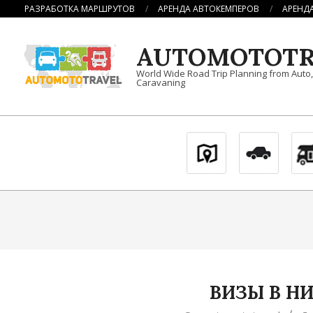
Перейти
РАЗРАБОТКА МАРШРУТОВ
АРЕНДА АВТОКЕМПЕРОВ
АРЕНД
к
содержимому
AUTOMOTOTR
World Wide Road Trip Planning from Auto
Caravaning
ВИЗЫ В Н