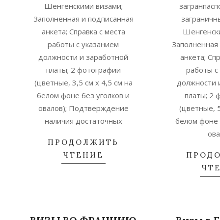
Шенгенскими визами;
загранпасп
Заполненная и подписанная
заграничн
анкета; Справка с места
Шенгенски
работы с указанием
Заполненная 
должности и заработной
анкета; Сп
платы; 2 фотографии
работы с
(цветные, 3,5 см x 4,5 см на
должности 
белом фоне без уголков и
платы; 2 
овалов); Подтверждение
(цветные, 5
наличия достаточных
белом фоне 
ова
ПРОДОЛЖИТЬ
ЧТЕНИЕ
ПРОД
ЧТ