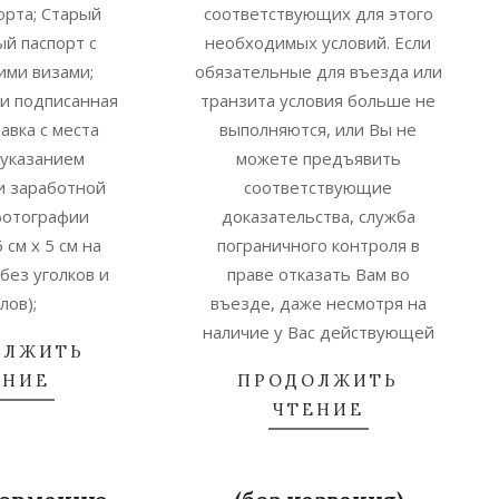
орта; Старый
соответствующих для этого
ый паспорт с
необходимых условий. Если
ми визами;
обязательные для въезда или
и подписанная
транзита условия больше не
равка с места
выполняются, или Вы не
 указанием
можете предъявить
и заработной
соответствующие
фотографии
доказательства, служба
 см x 5 см на
пограничного контроля в
без уголков и
праве отказать Вам во
лов);
въезде, даже несмотря на
наличие у Вас действующей
ОЛЖИТЬ
ЕНИЕ
ПРОДОЛЖИТЬ
ЧТЕНИЕ