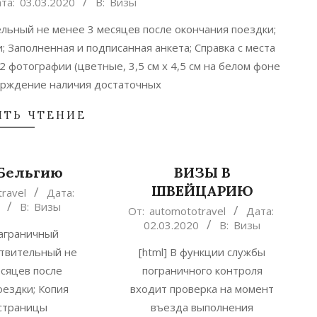
та:
03.03.2020
В:
Визы
ельный не менее 3 месяцев после окончания поездки;
 Заполненная и подписанная анкета; Справка с места
2 фотографии (цветные, 3,5 см x 4,5 см на белом фоне
верждение наличия достаточных
ТЬ ЧТЕНИЕ
 Бельгию
ВИЗЫ В
ШВЕЙЦАРИЮ
ravel
Дата:
В:
Визы
2020-
От:
automototravel
Дата:
02.03.2020
В:
Визы
03-
аграничный
02
ствительный не
[html] В функции службы
сяцев после
пограничного контроля
оездки; Копия
входит проверка на момент
страницы
въезда выполнения