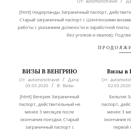
2020-
От:
automototravel
Да
03-
[html] Нидерланды Заграничный паспорт, действит
03
Старый заграничный паспорт с Шенгенскими визами;
работы с указанием должности и заработной платы; 
без уголков и овалов); Подт
ПРОДОЛЖИ
ВИЗЫ В ВЕНГРИЮ
Визы в
2020-
2020-
От:
automototravel
Дата:
От:
automotot
03.03.2020
В:
Визы
02.03.2020
03-
03-
03
02
[html] Венгрия Заграничный
Бельгия З
паспорт, действительный не
паспорт, дей
менее 3 месяцев после
менее 3 ме
окончания поездки; Старый
окончания п
заграничный паспорт с
первой 