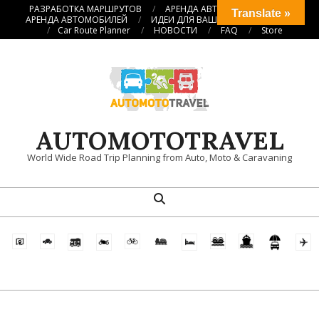
Перейти
РАЗРАБОТКА МАРШРУТОВ
АРЕНДА АВТОКЕМПЕРОВ
Translate »
АРЕНДА АВТОМОБИЛЕЙ
ИДЕИ ДЛЯ ВАШИХ ПУТЕШЕСТВИЙ
к
Car Route Planner
НОВОСТИ
FAQ
Store
содержимому
AUTOMOTOTRAVEL
World Wide Road Trip Planning from Auto, Moto & Caravaning
Поиск
Главное
навигационное
меню