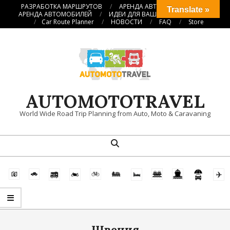
Перейти
РАЗРАБОТКА МАРШРУТОВ
АРЕНДА АВТОКЕМПЕРОВ
Translate »
АРЕНДА АВТОМОБИЛЕЙ
ИДЕИ ДЛЯ ВАШИХ ПУТЕШЕСТВИЙ
к
Car Route Planner
НОВОСТИ
FAQ
Store
содержимому
AUTOMOTOTRAVEL
World Wide Road Trip Planning from Auto, Moto & Caravaning
Поиск
Главное
навигационное
меню
Швеция