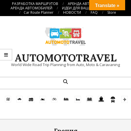
Перейти
РАЗРАБОТКА МАРШРУТОВ
АРЕНДА АВТОКЕМПЕРОВ
Translate »
АРЕНДА АВТОМОБИЛЕЙ
ИДЕИ ДЛЯ ВАШИХ ПУТЕШЕСТВИЙ
к
Car Route Planner
НОВОСТИ
FAQ
Store
содержимому
AUTOMOTOTRAVEL
World Wide Road Trip Planning from Auto, Moto & Caravaning
Поиск
Главное
навигационное
меню
Греция